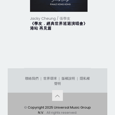
Jacky Cheung / 張學友
Jacky Ch
《學友．經典世界巡迴演唱會》香
《學友．
港站 再見篇
北站
聯絡我們
｜
世界環球
｜
版權說明
｜
隱私權
聲明
©
Copyright 2025 Universal Music Group
N.V.
. All rights reserved.