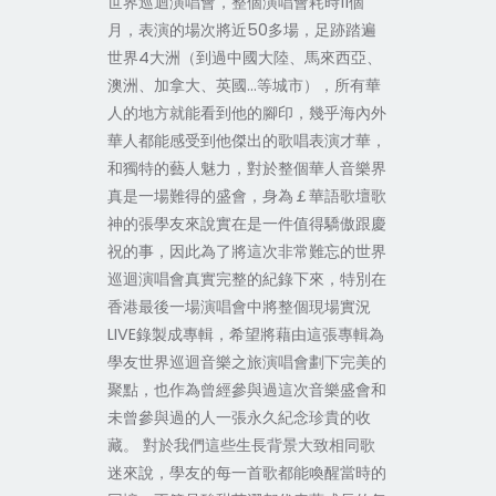
世界巡迴演唱會，整個演唱會耗時11個
月，表演的場次將近50多場，足跡踏遍
世界4大洲（到過中國大陸、馬來西亞、
澳洲、加拿大、英國…等城市），所有華
人的地方就能看到他的腳印，幾乎海內外
華人都能感受到他傑出的歌唱表演才華，
和獨特的藝人魅力，對於整個華人音樂界
真是一場難得的盛會，身為￡華語歌壇歌
神的張學友來說實在是一件值得驕傲跟慶
祝的事，因此為了將這次非常難忘的世界
巡迴演唱會真實完整的紀錄下來，特別在
香港最後一場演唱會中將整個現場實況
LIVE錄製成專輯，希望將藉由這張專輯為
學友世界巡迴音樂之旅演唱會劃下完美的
聚點，也作為曾經參與過這次音樂盛會和
未曾參與過的人一張永久紀念珍貴的收
藏。 對於我們這些生長背景大致相同歌
迷來說，學友的每一首歌都能喚醒當時的