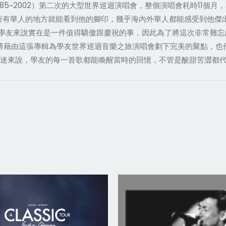
（1985~2002）第二次的大型世界巡迴演唱會，整個演唱會耗時11
所有華人的地方就能看到他的腳印，幾乎海內外華人都能感受到他傑
學友來說實在是一件值得驕傲跟慶祝的事，因此為了將這次非常難忘
希望將藉由這張專輯為學友世界巡迴音樂之旅演唱會劃下完美的聚點，
歌迷來說，學友的每一首歌都能喚醒當時的回憶，不管是酸甜苦澀都