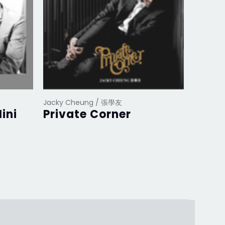
Jacky Cheung / 張學友
Jacky C
ini
Private Corner
學友
07台