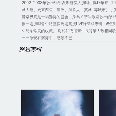
2002~2003年歌神張學友舉辦個人演唱生涯17年來
國大陸、馬來西亞、澳洲、加拿大、英國…等城市），
音樂界真是一場難得的盛會，身為￡華語歌壇歌神的張
後一場演唱會中將整個現場實況LIVE錄製成專輯，
久紀念珍貴的收藏。 對於我們這些生長背景大致相同
一一浮現在腦海中，感動不已。
歷屆專輯