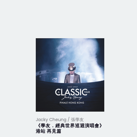
Jacky Cheung / 張學友
Jacky Ch
《學友．經典世界巡迴演唱會》香
《學友．
港站 再見篇
北站