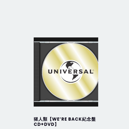
猩人類【WE’RE BACK紀念盤
New Ge
CD+DVD】