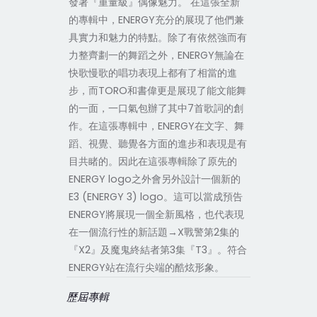
發著『重量級』偶像魅力。 在這張全新
的專輯中，ENERGY充分的展現了他們兼
具實力和魅力的特點。除了有依然強而有
力整齊劃一的舞蹈之外，ENERGY無論在
快歌慢歌的唱功表現上都有了相當的進
步，而TORO和書偉更是展現了能文能舞
的一面，一口氣包辦了其中7首歌詞的創
作。在這張專輯中，ENERGY在文字、舞
蹈、視覺、聽覺各方面的進步和表現是有
目共睹的。因此在這張專輯除了原先的
ENERGY logo之外會另外設計一個新的
E3 (ENERGY 3) logo。這可以當成預告
ENERGY將展現一個全新風格，也代表現
在一個流行性的新話題→X戰警第2集的
『X2』及魔鬼終結者第3集『T3』。符合
ENERGY站在流行尖端的酷炫形象。
歷屆專輯