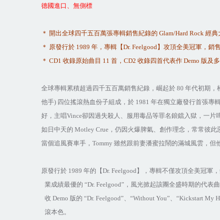
德國進口、無側標
＊
開出全球四千五百萬張專輯銷售紀錄的
Glam/Hard Rock
經典
＊
原發行於
1989
年，專輯【
Dr. Feelgood
】攻頂全美冠軍，銷
＊
CD1
收錄原始曲目
11
首，
CD2
收錄四首代表作
Demo
版及多
全球專輯累積超過四千五百萬銷售紀錄，崛起於
80
年代初期，
他手
)
四位搖滾熱血份子組成，於
1981
年在獨立廠發行首張專
好，主唱
Vince
卻因過失殺人、服用毒品等罪名鋃鐺入獄，一片
如日中天的
Motley Crue
，仍因火爆脾氣、創作理念，常常彼此
當個追風賽車手，
Tommy
雖然跟前妻潘蜜拉鬧的滿城風雲，但
原發行於
1989
年的【
Dr. Feelgood
】，專輯不僅攻頂全美冠軍，
業成績最優的
“Dr. Feelgood”
，風光掀起該團全盛時期的代表曲
收
Demo
版的
“Dr. Feelgood”
、
“Without You”
、
“Kickstart My H
滾本色。