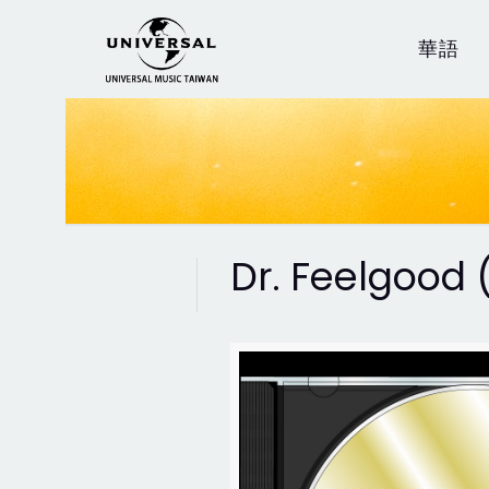
華語
Dr. Feelgood 