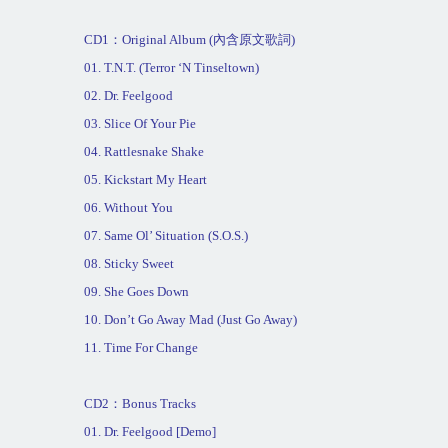
CD1
：
Original Album (
內含原文歌詞
)
01. T.N.T. (Terror ‘
N Tinseltown
)
02. Dr. Feelgood
03. Slice Of Your Pie
04. Rattlesnake Shake
05. Kickstart My Heart
06. Without You
07. Same Ol’ Situation (S.O.S.)
08. Sticky Sweet
09. She Goes Down
10. Don’t Go Away Mad (Just Go Away)
11. Time For Change
CD2
：
Bonus Tracks
01. Dr. Feelgood [Demo]