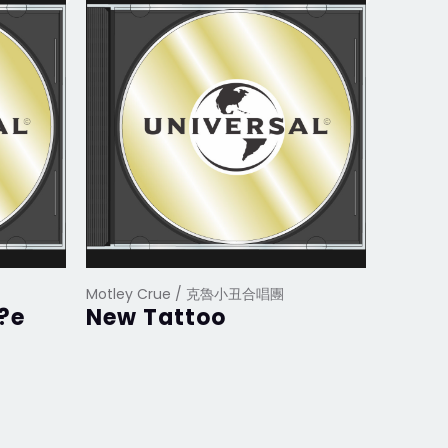
Motley Crue / 克魯小丑合唱團
Motley
?e
New Tattoo
Live 
Deat