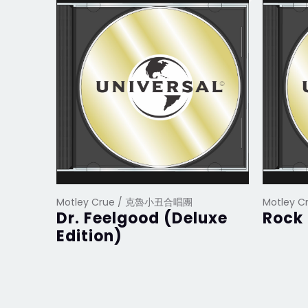
Motley Crue / 克魯小丑合唱團
Motley 
Dr. Feelgood (Deluxe
Rock
Edition)