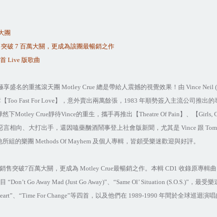
大團
售突破
7
百萬大關，更成為該團最暢銷之作
首
Live
版歌曲
極享盛名的重搖滾天團
Motley Crue
總是帶給人震撼的視覺效果！由
Vince Neil (
輯【
Too Fast For Love
】，意外賣出兩萬餘張，
1983
年順勢簽入主流公司推出的
嘩然下
Motley Crue
靜待
Vince
的重生，攜手再推出【
Theatre Of Pain
】、【
Girls, G
惡言相向、大打出手，還因嗑藥酗酒鬧事登上社會版新聞，尤其是
Vince
跟
To
他所組的樂團
Methods Of Mayhem
及個人專輯，皆頗受樂迷歡迎與好評。
銷售突破
7
百萬大關，更成為
Motley Crue
最暢銷之作。本輯
CD1
收錄原專輯曲
目
“Don’t Go Away Mad (Just Go Away)”
、
“Same Ol’ Situation (S.O.S.)”
，最受樂
eart”
、
“Time For Change”
等四首，以及他們在
1989-1990
年間於全球巡迴演唱