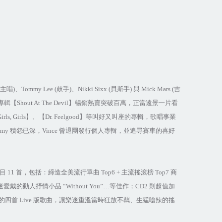
主唱
)
、
Tommy Lee (
鼓手
)
、
Nikki Sixx (
貝斯手
)
與
Mick Mars (
吉
專輯【
Shout At The Devil
】暢銷熱賣突破百萬，正當遠景一片看
irls, Girls
】、【
Dr. Feelgood
】等叫好又叫座的專輯，歌唱事業
mmy
積怨已深，
Vince
曾退團發行個人專輯，並追尋賽車的喜好
目
11
首，包括：締造全美流行單曲
Top6 +
主流搖滾榜
Top7
商
迷愛戴的動人抒情小品
“Without You”…
等佳作；
CD2
則超值加
的四首
Live
版歌曲，讓樂迷重溫當時狂放不羈、生猛嗆辣的搖