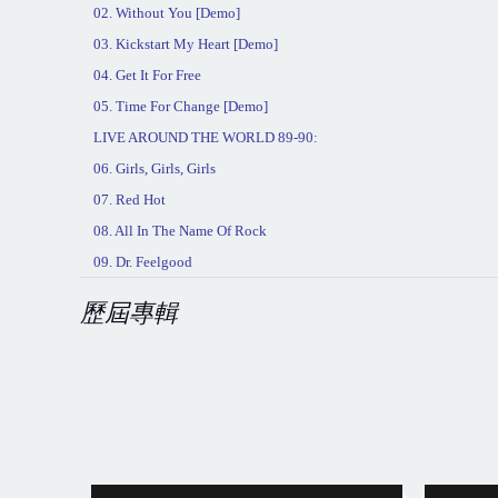
02. Without You [Demo]
03. Kickstart My Heart [Demo]
04. Get It For Free
05. Time For Change [Demo]
LIVE AROUND THE WORLD 89-90:
06. Girls, Girls, Girls
07. Red Hot
08. All In The Name Of Rock
09. Dr. Feelgood
歷屆專輯