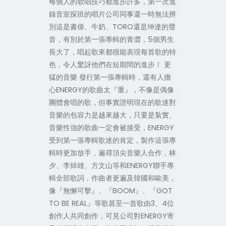
每個人的歌唱技巧都進步許多，第一次進
錄音室探班的唱片公司同事還一時無法辨
別這是書偉、牛奶、TORO還是坤達的聲
音，有別於第一張專輯的青澀，5個男生
長大了，唱起歌來都很能表現每首歌的特
色，令人驚訝他們在短期間的進步！ 更
猛的音樂 發行第一張專輯時，還有人擔
心ENERGY的歌曲太『重』，不像是偶像
團體會唱的歌，但事實證明現在的歌迷對
音樂的包容力是越來越大，只要是紮實、
音樂性強的歌曲一定會被接受，ENERGY
受到第一張專輯歌迷的肯定，製作這張專
輯時更加放手，遍尋頂尖音樂人合作，林
夕、李焯雄、方文山等和ENERGY聯手專
輯全部歌詞，作曲者更遍及韓國和歐美，
像『無懈可擊』、『BOOM』、『GOT
TO BE REAL』等歌甚至一首歌由3、4位
創作人共同創作，可見公司對ENERGY寄