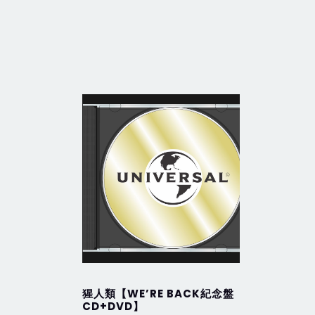
猩人類【WE’RE BACK紀念盤
New Ge
CD+DVD】