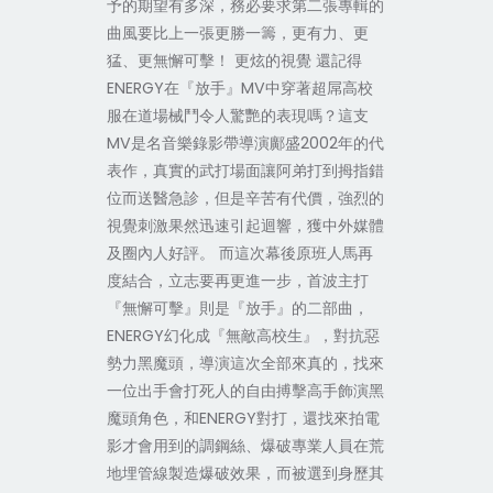
予的期望有多深，務必要求第二張專輯的
曲風要比上一張更勝一籌，更有力、更
猛、更無懈可擊！ 更炫的視覺 還記得
ENERGY在『放手』MV中穿著超屌高校
服在道場械鬥令人驚艷的表現嗎？這支
MV是名音樂錄影帶導演鄺盛2002年的代
表作，真實的武打場面讓阿弟打到拇指錯
位而送醫急診，但是辛苦有代價，強烈的
視覺刺激果然迅速引起迴響，獲中外媒體
及圈內人好評。 而這次幕後原班人馬再
度結合，立志要再更進一步，首波主打
『無懈可擊』則是『放手』的二部曲，
ENERGY幻化成『無敵高校生』，對抗惡
勢力黑魔頭，導演這次全部來真的，找來
一位出手會打死人的自由搏擊高手飾演黑
魔頭角色，和ENERGY對打，還找來拍電
影才會用到的調鋼絲、爆破專業人員在荒
地埋管線製造爆破效果，而被選到身歷其