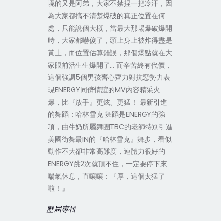
境的又是阿弟，大家不禁捏一把冷汗，因
為大家都搞不清楚爆破的真正位置在何
處，只能說個大概，當最大那場爆破爆開
時，大家都嚇傻了，頭上身上被炸得盡是
黃土，而位置估算錯誤，那個爆點就在大
家眼前活生生爆開了… 而辛苦終有代價，
這個強調5個男孩齊心齊力對抗惡勢力表
現ENERGY同儕情誼的MV內容精采火
爆，比『放手』更炫、更猛！ 最新引進
的舞蹈：哈林雪克 舞蹈是ENERGY的強
項，由牛奶所屬舞團TBC的老師特別引進
美國街舞最IN的『哈林雪克』舞步，看似
動作不大卻非常高難度，連體力很好的
ENERGY跳2次就頂不住，一定要停下來
喘氣休息，直嚷嚷：『厚，這個太猛了
啦！』
歷屆專輯