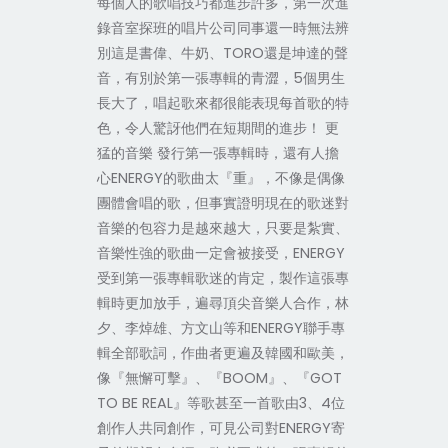
每個人的歌唱技巧都進步許多，第一次進
錄音室探班的唱片公司同事還一時無法辨
別這是書偉、牛奶、TORO還是坤達的聲
音，有別於第一張專輯的青澀，5個男生
長大了，唱起歌來都很能表現每首歌的特
色，令人驚訝他們在短期間的進步！ 更
猛的音樂 發行第一張專輯時，還有人擔
心ENERGY的歌曲太『重』，不像是偶像
團體會唱的歌，但事實證明現在的歌迷對
音樂的包容力是越來越大，只要是紮實、
音樂性強的歌曲一定會被接受，ENERGY
受到第一張專輯歌迷的肯定，製作這張專
輯時更加放手，遍尋頂尖音樂人合作，林
夕、李焯雄、方文山等和ENERGY聯手專
輯全部歌詞，作曲者更遍及韓國和歐美，
像『無懈可擊』、『BOOM』、『GOT
TO BE REAL』等歌甚至一首歌由3、4位
創作人共同創作，可見公司對ENERGY寄