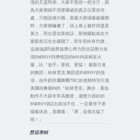
境的又是阿弟，大家不禁捏一把冷汗，因
為大家都搞不清楚爆破的真正位置在何
處，只能說個大概，當最大那場爆破爆開
時，大家都嚇傻了，頭上身上被炸得盡是
黃土，而位置估算錯誤，那個爆點就在大
家眼前活生生爆開了… 而辛苦終有代價，
這個強調5個男孩齊心齊力對抗惡勢力表
現ENERGY同儕情誼的MV內容精采火
爆，比『放手』更炫、更猛！ 最新引進
的舞蹈：哈林雪克 舞蹈是ENERGY的強
項，由牛奶所屬舞團TBC的老師特別引進
美國街舞最IN的『哈林雪克』舞步，看似
動作不大卻非常高難度，連體力很好的
ENERGY跳2次就頂不住，一定要停下來
喘氣休息，直嚷嚷：『厚，這個太猛了
啦！』
歷屆專輯