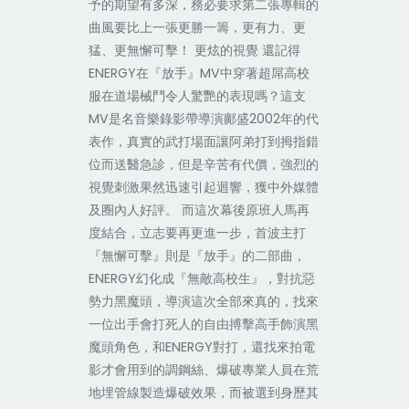
予的期望有多深，務必要求第二張專輯的
曲風要比上一張更勝一籌，更有力、更
猛、更無懈可擊！ 更炫的視覺 還記得
ENERGY在『放手』MV中穿著超屌高校
服在道場械鬥令人驚艷的表現嗎？這支
MV是名音樂錄影帶導演鄺盛2002年的代
表作，真實的武打場面讓阿弟打到拇指錯
位而送醫急診，但是辛苦有代價，強烈的
視覺刺激果然迅速引起迴響，獲中外媒體
及圈內人好評。 而這次幕後原班人馬再
度結合，立志要再更進一步，首波主打
『無懈可擊』則是『放手』的二部曲，
ENERGY幻化成『無敵高校生』，對抗惡
勢力黑魔頭，導演這次全部來真的，找來
一位出手會打死人的自由搏擊高手飾演黑
魔頭角色，和ENERGY對打，還找來拍電
影才會用到的調鋼絲、爆破專業人員在荒
地埋管線製造爆破效果，而被選到身歷其