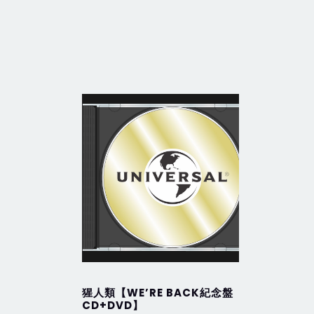
猩人類【WE’RE BACK紀念盤
New Ge
CD+DVD】