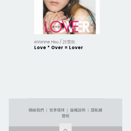
eVonne Hsu / 許慧欣
eVonne H
Love * Over = Lover
【謎】加
聯絡我們
｜
世界環球
｜
版權說明
｜
隱私權
聲明