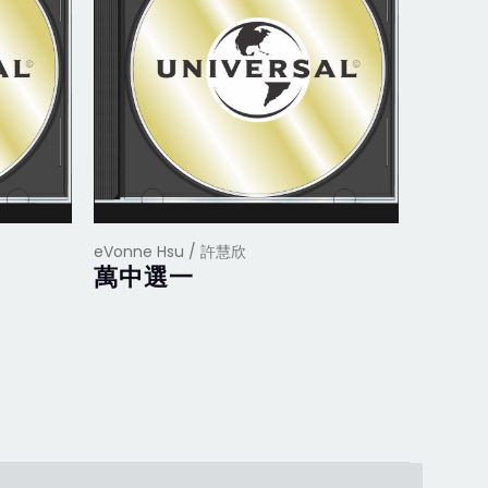
eVonne Hsu / 許慧欣
eVonne 
萬中選一
幸福