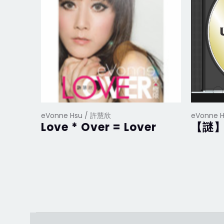
eVonne Hsu / 許慧欣
eVonne 
Love * Over = Lover
【謎】