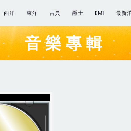
西洋
東洋
古典
爵士
EMI
最新
音樂專輯