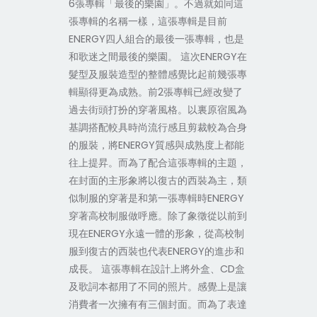
6張專輯「最後的樂園」。不過就如同這
張專輯的名稱一樣，這張專輯是目前
ENERGY四人組合的最後一張專輯，也是
和歌迷之間最後的樂園。 這次ENERGY在
髮型及服裝造型的整體感覺比起前幾張專
輯顯得更為成熟。前2張專輯已經改變了
過去街頭打扮的穿著風格。以裏原宿風為
基調搭配較具時尚流行感且剪裁較為合身
的服裝，將ENERGY質感與成熟度上都能
往上提昇。而為了配合這張專輯的主題，
在封面的主形象將以復古的西裝為主，類
似制服的穿著是和第一張專輯時ENERGY
穿著高校制服做呼應。除了象徵從以前到
現在ENERGY永遠一體的形象，從高校制
服到復古的西裝也代表ENERGY的進步和
成長。 這張專輯在設計上將外盒、CD盒
及歌詞本都用了不同的照片。感覺上是讓
消費者一次擁有有三個封面。而為了表達