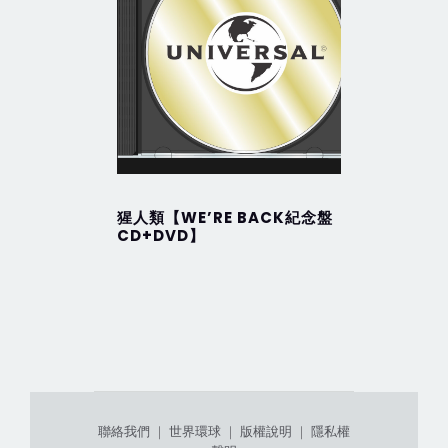
猩人類【WE’RE BACK紀念盤
New Ge
CD+DVD】
聯絡我們
｜
世界環球
｜
版權說明
｜
隱私權