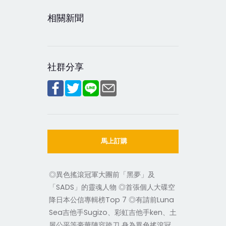
相關新聞
社群分享
馬上訂購
◎異色搖滾冠軍大團前「黑夢」及
「SADS」的靈魂人物 ◎首張個人大碟空
降日本公信專輯榜Top 7 ◎有請前Luna
Sea吉他手Sugizo、彩虹吉他手ken、土
屋公平等豪華陣容跨刀 身為異色搖滾冠