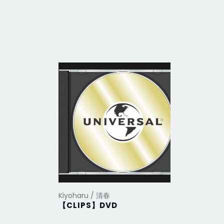
Kiyoharu / 清春
Kiyoharu
【CLIPS】DVD
poetry