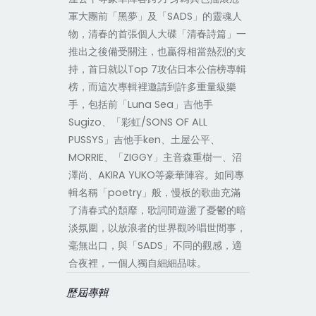
軍大團前「黑夢」及「SADS」的靈魂人
物，清春的首張個人大碟「清春詩篇」一
推出之後備受關注，也贏得相當熱烈的支
持，首日就以Top 7攻佔日本公信榜專輯
榜，而這次專輯裡邀請到許多重量級樂
手，包括前「Luna Sea」吉他手
Sugizo、「彩虹/SONS OF ALL
PUSSYS」吉他手ken、土屋公平、
MORRIE、「ZIGGY」主音森重樹一、沼
澤尚、AKIRA YUKO等豪華陣容。如同專
輯名稱「poetry」般，慢板的歌曲充滿
了清春式的頹靡，歌詞間遊盪了憂鬱的暗
淡氛圍，以放浪者的世界觀吟唱世間事，
毫無出口，與「SADS」不同的觀感，適
合夜裡，一個人獨自細細品味。
歷屆專輯