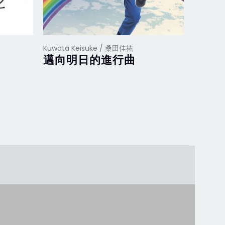
Kuwata Keisuke / 桑田佳祐
Kuwata 
邁向明日的進行曲
MUS