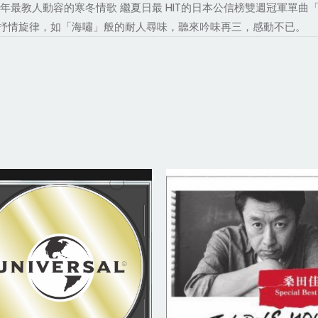
年最教人動容的寒冬情歌 繼夏日最 HIT的日本公信榜雙週冠軍單
抒情旋律，如「海嘯」般的耐人尋味，聽來吟味再三，感動不已。