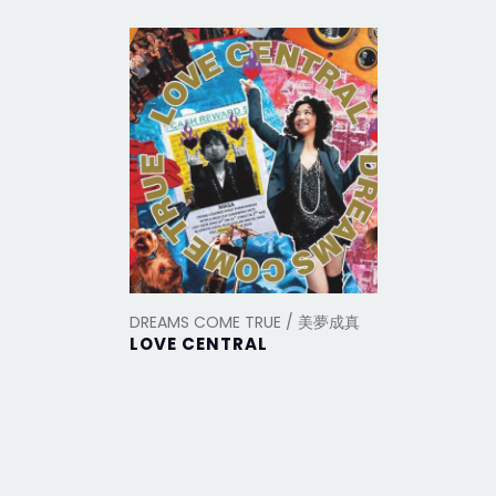
DREAMS COME TRUE / 美夢成真
DREAMS 
LOVE CENTRAL
【DO YO
TRUE?