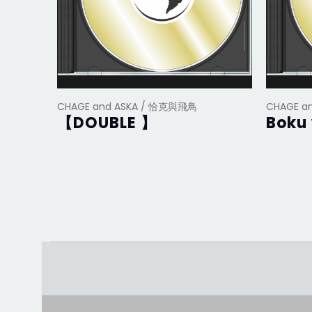
CHAGE and ASKA / 恰克與飛鳥
CHAGE a
【DOUBLE 】
Boku