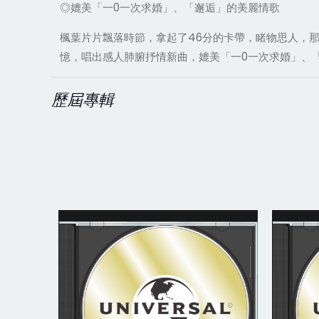
◎媲美「一0一次求婚」、「邂逅」的美麗情歌
楓葉片片飄落時節，拿起了46分的卡帶，睹物思人，那
憶，唱出感人肺腑抒情新曲，媲美「一0一次求婚」、
歷屆專輯