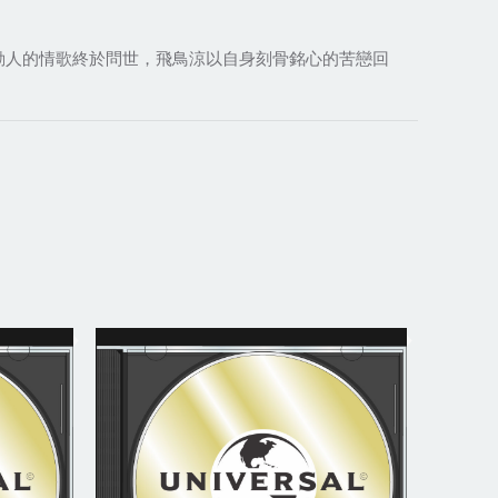
最動人的情歌終於問世，飛鳥涼以自身刻骨銘心的苦戀回