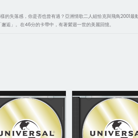
樣的失落感，你是否也曾有過？亞洲情歌二人組恰克與飛鳥2001
「邂逅」。在46分的卡帶中，有著縈迴一世的美麗回憶。