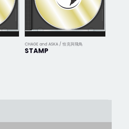
CHAGE and ASKA / 恰克與飛鳥
CHAGE 
STAMP
NOT 