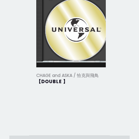
CHAGE and ASKA / 恰克與飛鳥
CHAGE a
【DOUBLE 】
Boku w