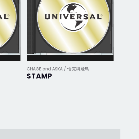
CHAGE and ASKA / 恰克與飛鳥
CHAGE 
STAMP
NOT 