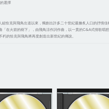
高的選擇
歌二人組恰克與飛鳥出道以來，獨創出許多二十世紀最膾炙人口的抒情佳
單曲「在火箭的樹下」，由飛鳥涼作詞作曲，以一貫的C&A式情歌唱
不朽的恰克與飛鳥將再度創造出新世紀的傳說。