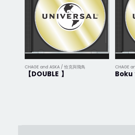
CHAGE and ASKA / 恰克與飛鳥
CHAGE a
【DOUBLE 】
Boku