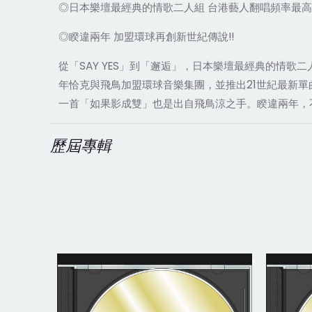
◎日本樂壇最經典的情歌二人組 台港藝人翻唱頻率最
◎睽違兩年 加盟環球再創新世紀傳說!!
從「SAY YES」到「邂逅」，日本樂壇最經典的情
年恰克與飛鳥加盟環球音樂集團，並推出21世紀最新
一首「如果影成雙」也是出自飛鳥涼之手。睽違兩年，
歷屆專輯