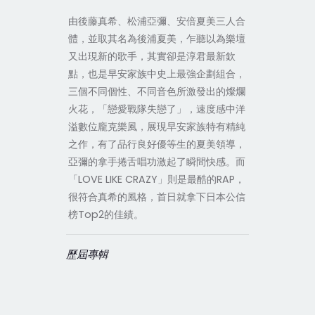
由後藤真希、松浦亞彌、安倍夏美三人合
體，並取其名為後浦夏美，乍聽以為樂壇
又出現新的歌手，其實卻是淳君最新欽
點，也是早安家族中史上最強企劃組合，
三個不同個性、不同音色所激發出的燦爛
火花，「戀愛戰隊失戀了」，速度感中洋
溢數位龐克樂風，展現早安家族特有精純
之作，有了品行良好優等生的夏美領導，
亞彌的拿手捲舌唱功激起了瞬間快感。而
「LOVE LIKE CRAZY」則是最酷的RAP，
很符合真希的風格，首日就拿下日本公信
榜Top2的佳績。
歷屆專輯