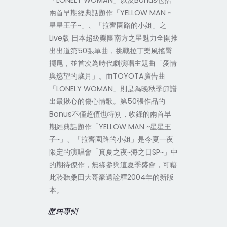
「LONELY WOMAN」以及Bonus包括
兩首早期經典話題作「YELLOW MAN ~
星星王子~」、「拉齊園路的小姐」之
Live版 日本超級樂團南方之星魅力全開推
出出道第50張單曲，挑戰拉丁樂風搖臀
擺尾，並首次為時代劇演唱主題曲「愛情
與慾望的歲月」。而TOYOTA廣告曲
「LONELY WOMAN」則是為晚秋季節譜
出最揪心的傷心情歌。第50張作品的
Bonus不僅超值也特別，收錄的兩首早
期經典話題作「YELLOW MAN ~星星王
子~」、「拉齊園路的小姐」是今夏一夜
限定的演唱會「真夏之夜~海之日SP~」中
的期待傑作，無緣參與這夏季盛會，可藉
此聆聽桑田大哥豪邁詮釋2004年的新版
本。
歷屆專輯