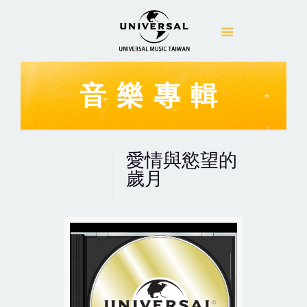
音樂專輯
愛情與慾望的
歲月