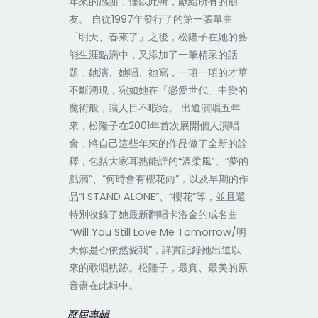
年來的感謝，僅以此輯，獻給所有的朋
友。 自從1997年發行了的第一張單曲
「明天、春來了」之後，松隆子在她的藝
能生涯點滴中，又添加了一筆精采的話
題，她演、她唱、她寫，一項一項的才華
不斷湧現，宛如她在「戀愛世代」中變的
魔術般，讓人目不暇給。 出道演唱五年
來，松隆子在2001年首次展開個人演唱
會，將自己這些年來的作品做了全新的詮
釋，包括大家耳熟能詳的“溫柔風”、“夢的
點滴”、“何時會有櫻花雨”，以及早期的作
品“I STAND ALONE”、“櫻花”等，並且還
特別收錄了她最新翻唱卡洛金的成名曲
“Will You Still Love Me Tomorrow/明
天你是否依然愛我”，詳實記錄她出道以
來的歌唱軌跡。松隆子，最真、最美的原
音盡在此輯中。
歷屆專輯