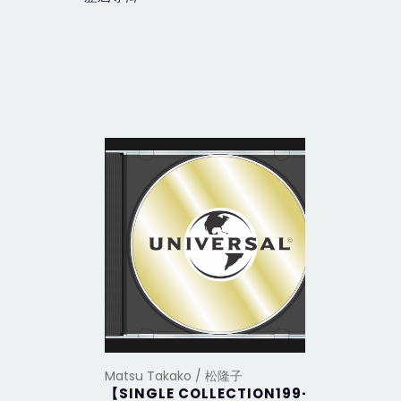
Matsu Takako / 松隆子
Matsu Ta
【SINGLE COLLECTION199-
未來