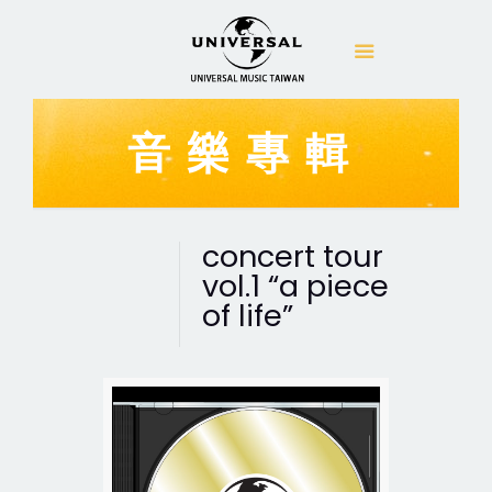
音樂專輯
concert tour
vol.1 “a piece
of life”