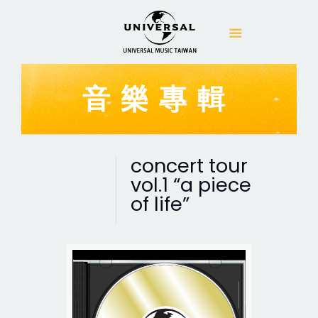
音樂專輯
concert tour
vol.1 “a piece
of life”