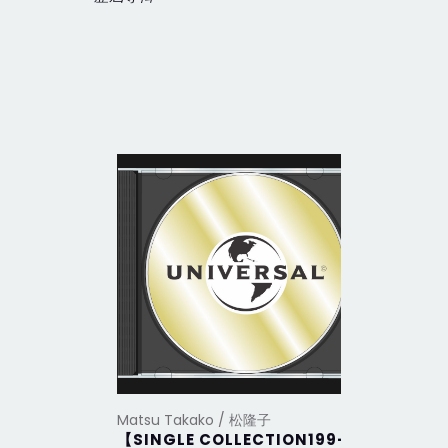
Matsu Takako / 松隆子
Matsu Ta
【SINGLE COLLECTION199-
未來