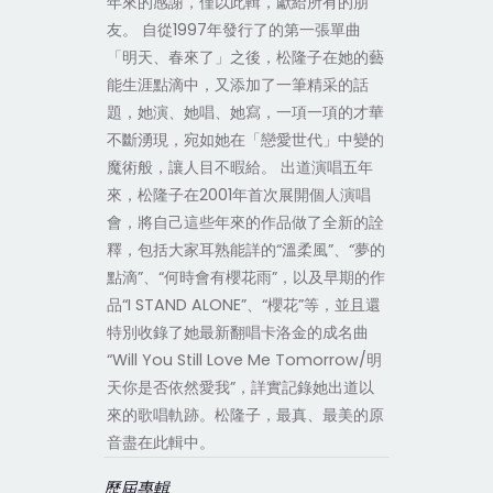
年來的感謝，僅以此輯，獻給所有的朋
友。 自從1997年發行了的第一張單曲
「明天、春來了」之後，松隆子在她的藝
能生涯點滴中，又添加了一筆精采的話
題，她演、她唱、她寫，一項一項的才華
不斷湧現，宛如她在「戀愛世代」中變的
魔術般，讓人目不暇給。 出道演唱五年
來，松隆子在2001年首次展開個人演唱
會，將自己這些年來的作品做了全新的詮
釋，包括大家耳熟能詳的“溫柔風”、“夢的
點滴”、“何時會有櫻花雨”，以及早期的作
品“I STAND ALONE”、“櫻花”等，並且還
特別收錄了她最新翻唱卡洛金的成名曲
“Will You Still Love Me Tomorrow/明
天你是否依然愛我”，詳實記錄她出道以
來的歌唱軌跡。松隆子，最真、最美的原
音盡在此輯中。
歷屆專輯