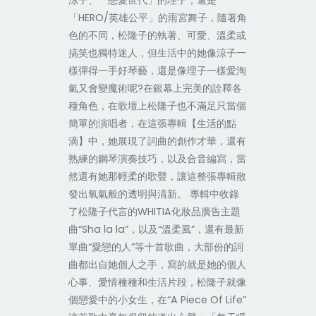
涼子、「戀愛世代」的理子，還是
「HERO/英雄公平」的雨宮舞子，隨著角
色的不同，松隆子的執著、可愛、溫柔或
搞笑也獨特迷人，但生活中的她像涼子一
樣彈得一手好琴藝，還是像理子一樣愛淘
氣又會變魔術呢?在銀幕上完美的詮釋各
種角色，在歌壇上松隆子也不滿足只當個
簡單的演唱者，在這張專輯【生活的點
滴】中，她展現了詞曲的創作才華，還有
熟練的鋼琴演奏技巧，以及合音編寫，當
然還有她那輕柔的歌聲，讓這整張專輯散
發出氧氣般的透明與清新。 專輯中收錄
了松隆子代言的WHITIA化妝品廣告主題
曲“Sha la la”，以及“溫柔風”，還有最新
單曲“愛戀的人”等十首歌曲，大部份的詞
曲都出自她個人之手，寫的就是她的個人
心事、愛情種種和生活片段，松隆子就像
個戀愛中的小女生，在“A Piece Of Life”