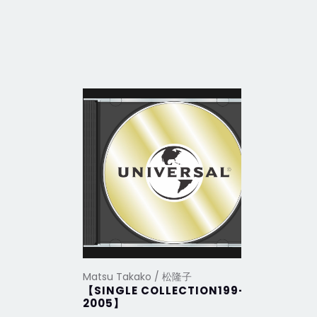
Matsu Takako / 松隆子
Matsu Ta
【SINGLE COLLECTION199-
未來
2005】