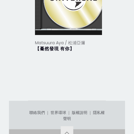
Matsuura Aya / 松浦亞彌
Matsuura
【驀然發現 有你】
Best 1
聯絡我們
｜
世界環球
｜
版權說明
｜
隱私權
聲明