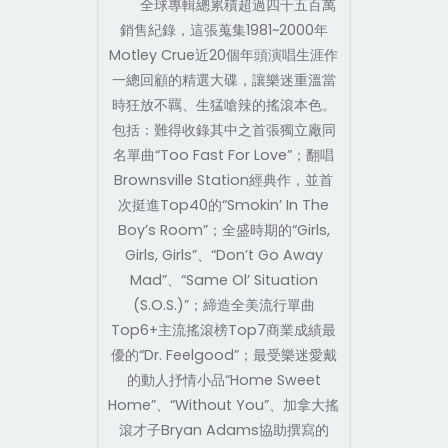
全球專輯總累積超過四千五百萬
銷售紀錄，這張蒐集1981~2000年
Motley Crue近20個年頭演唱生涯作
一總回顧的精選大碟，讓樂迷重溫當
時狂放不羈、生猛嗆辣的搖滾本色。
包括：難得收錄其中之首張獨立廠同
名單曲“Too Fast For Love”；翻唱
Brownsville Station經典作，並首
次挺進Top40的“Smokin’ In The
Boy’s Room”；全盛時期的“Girls,
Girls, Girls”、“Don’t Go Away
Mad”、“Same Ol’ Situation
(S.O.S.)”；締造全美流行單曲
Top6+主流搖滾榜Top7商業成績最
優的“Dr. Feelgood”；最受樂迷愛戴
的動人抒情小品“Home Sweet
Home”、“Without You”、加拿大搖
滾才子Bryan Adams協助撰寫的