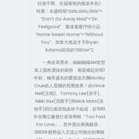
狂放不羈、生猛嗆辣的搖滾本色
特選：全盛時期“Girls,Girls,Girls”+
“Don’t Go Away Mad”+“Dr.
Feelgood”、樂迷最愛抒情小品
“Home Sweet Home”+“Without
You”、加拿大搖滾才子Bryan
Adams助寫的“Glitter”
一身皮革黑衣，銅銅鐵鐵SM造型
加上脂粉濃抹的裝扮，都是崛起於80
年初，極享盛名的重搖滾天團Motley
Crue給人震撼的視覺效果！由Vince
Neil(主唱)、Tommy Lee(鼓手)、
Nikki Sixx(貝斯手)與Mick Mars(吉
他手)四位搖滾熱血份子組成，於1981
年在獨立廠發行首張專輯『Too Fast
For Love』，意外賣出兩萬餘張，
1983年順勢簽入主流公司推出的專輯