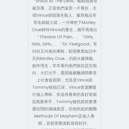
『Shout At The Devil』暢銷熱賣突
破百萬，正當他們遠景一片看好，主
唱Vince卻因過失殺人、服用毒品等
罪名鋃鐺入獄，一片嘩然下Motley
Crue靜待Vince的重生，攜手再推出
『Theatre Of Pain』、『Girls,
Girls, Girls』、『Dr. Feelgood』等
叫好又叫座的專輯，歌唱事業如日中
天的Motley Crue，仍因火爆脾氣、
創作理念，常常看到他們彼此惡言相
向、大打出手，還因嗑藥酗酒鬧事登
上社會版新聞，尤其是Vince跟
Tommy積怨已深，Vince曾退團發
行個人專輯，並追尋賽車的喜好當個
追風賽車手，Tommy雖然跟前妻潘
蜜拉鬧的滿城風雲，但他所組的樂團
Methods Of Mayhem及個人專
輯，皆頗受樂迷歡迎與好評。