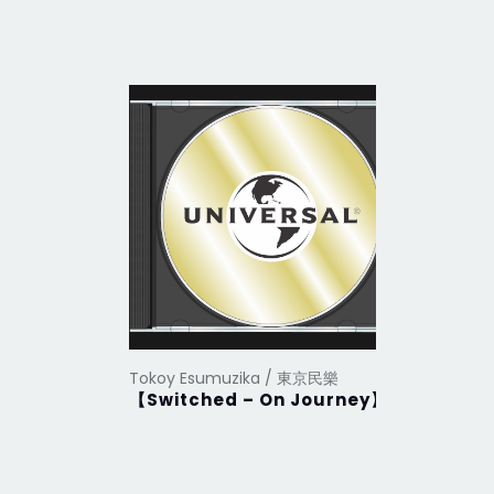
Tokoy Esumuzika / 東京民樂
Tokoy Es
【Switched – On Journey】
世界隨筆