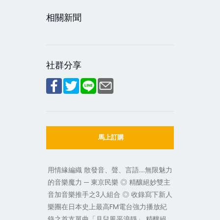
相關新聞
社群分享
馬上訂購
用情緣編織 散發音、聲、言語….無限魅力
的音樂魔力 ─ 東京民樂 ◎ 精釀絕妙雙主
音加音樂推手之3人組合 ◎ 收錄寫下新人
樂團在日本史上最高FM電台強力播放紀
錄之首支單曲「月兒風平浪靜」 精釀絕