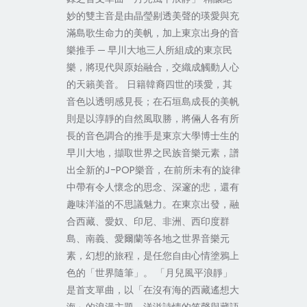
妙的雙主音是由晶瑩剔透美聲的瑛愛與充
滿島歌生命力的美帆，加上東京出身的音
樂推手 ─ 早川大地三人所組成的東京民
樂，將現代與原始融合，交織成觸動人心
的天籟美音。 日籍韓裔四世的瑛愛，其
音色以透明感見長；在石垣島成長的美帆
則是以淳靜的自然風取勝，將倆人各有所
長的音色調合的推手是東京大學博士生的
早川大地，擷取世界之民族音樂元素，譜
出全新的J-POP樂音，在前所未有的旋律
中帶有令人懷念的思念、深邃的悲，還有
趣味洋溢的不思議魅力。在東京出發，融
合西藏、愛奴、印尼、非洲、西印度群
島、南義、愛爾蘭等各地之世界音樂元
素，幻想的旅程，是任您自由心情塗鴉上
色的「世界隨筆」。 「月兒風平浪靜」
是首支單曲，以「在沒有海的西藏遙想大