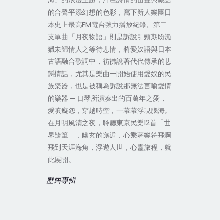
海」的浪漫主題，洋溢詩情的笛聲與藏語
的合聲平添幻想的色彩，寫下新人樂團日
本史上最高FM電台強力播放紀錄。第二
支單曲「月夜物語」則是訴說引頸期盼漁
獵未歸情人之等待悲情，將愛奴語與日本
古語融合歌詞中，彷彿說著代代傳承的悲
戀情話，尤其是樂曲一開始使用愛奴的民
族樂器，也是被稱為訴說那無法言喻愛情
的樂器 ─ 口琴所演奏出的百萬年之愛，
愛嗔癡怨，穿越時空，一幕幕浮現腦海。
在月明風清之夜，聆聽東京民樂12首「世
界隨筆」，幽玄的邂逅，心乘著樂符飛啊
飛到天涯海角，浮遊人世，心靈旅程，就
此展開。
歷屆專輯