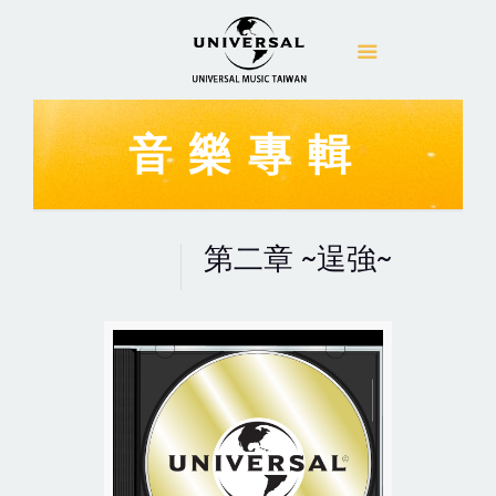
音樂專輯
第二章 ~逞強~