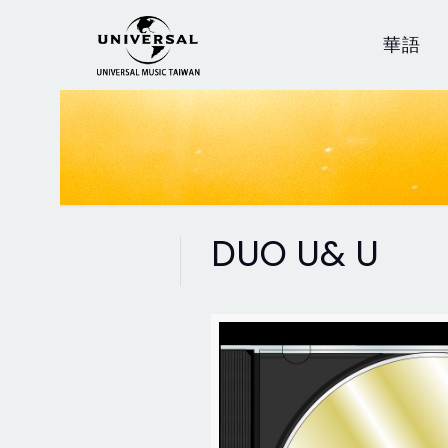
華語
DUO U& U