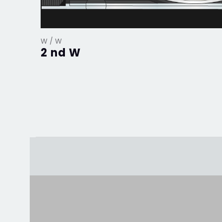
W / W
2 nd W