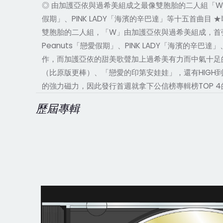
◎ 由加護亞依與過希美組成之最像雙胞胎的二人組「W」 空
假期」、PINK LADY「海濱的辛巴達」等十五首曲目 ★
雙胞胎的二人組，「W」由加護亞依與過希美組成，首張專
Peanuts「戀愛假期」、PINK LADY「海濱的辛
作，而加護亞依的甜美歌聲加上過希美有力而中氣十足
（比原版更棒）、「戀愛的印第安娃娃」，還有HIGH到
的強力磁力，因此發行首週就拿下公信榜專輯榜TOP 
歷屆專輯