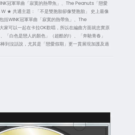
K冠軍單曲「寂寞的熱帶魚」、The Peanuts「戀愛
 U→W ★ 共通主題：「不是雙胞胎卻像雙胞胎」 史上最像
包括WINK冠軍單曲「寂寞的熱帶魚」、The
題是希望大家可以一起在卡拉OK歡唱，所以在編曲方面就忠實原
、「白色是戀人的顏色」（超酷的!）、「奔馳青春」
p」都棒到沒話說，尤其是「戀愛假期」更一貫展現加護及過