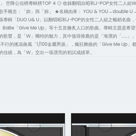
降公信榜專輯榜TOP 4 ◎ 收錄翻唱自昭和J-POP女性二人組WIN
歌手概念：「妳」與「妳」 ★名稱由來： YOU & YOU→double
輯「DUO U& U」以翻唱昭和J-POP的女性二人組之暢銷名曲，
巴達」、BaBe「Give Me Up」等十五首膾炙人口的歌曲。專輯主
的歌聲，是「W」獨特的魅力，其中值得推薦的是「海濱的「……」」
不行的搖滾曲風「1/100金屬男孩」，瘋狂舞曲的「Give Me U
4的佳績，為「W」交出一張漂亮的初試成績單。