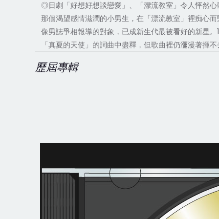
◎日劇「好想好想談戀愛」、「漂流教室」令人怦然心動
那個渴望感情滋潤的小男生，在「漂流教室」裡痴心而
像男誌爭相報導的對象，已成新生代最被看好的新星。
「真夏的天使」的詞曲中盡釋，但歌曲裡仍瀰漫著揮不
歷屆專輯