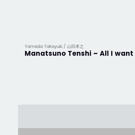
Yamada Takayuki / 山田孝之
Manatsuno Tenshi ~ All I want 