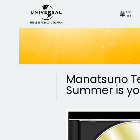
華語
Manatsuno Tens
Summer is yo