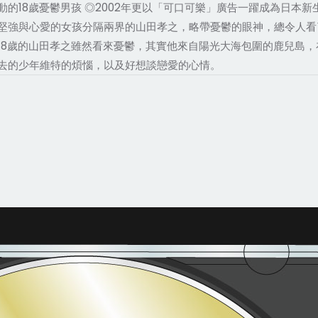
的18歲憂鬱男孩 ◎2002年更以「可口可樂」廣告一躍成為日本新
堅強與心愛的女孩分隔兩界的山田孝之，略帶憂鬱的眼神，總令人看
18歲的山田孝之雖然看來憂鬱，其實他來自陽光大海包圍的鹿兒島
去的少年維特的煩惱，以及好想談戀愛的心情。