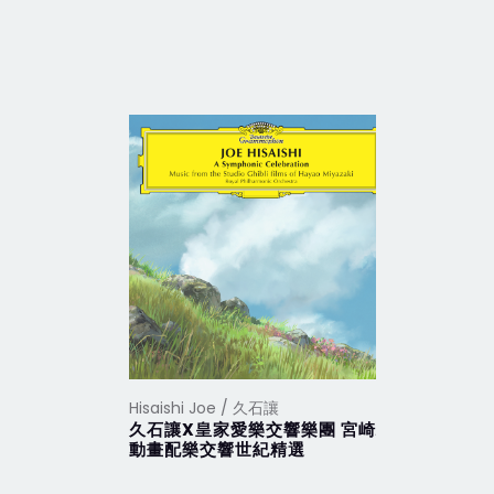
Hisaishi Joe / 久石讓
Hisaishi 
久石讓X皇家愛樂交響樂團 宮崎駿
魔女宅急
動畫配樂交響世紀精選