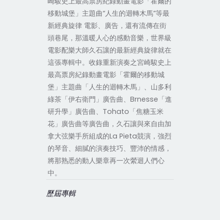
崎駿史上最高票房紀錄動畫電影「霍爾的
移動城堡」主題曲“人生的迴轉木馬”等最
新經典旋律 電影、廣告，還有流傳在街
頭巷尾，那溫暖人心的感動音樂，世界級
電影配樂大師久石讓的最新經典旋律就在
這張專輯中。收錄重新演奏之宮崎駿史上
最高票房紀錄動畫電影「霍爾的移動城
堡」主題曲「人生的迴轉木馬」、山多利
綠茶「伊右衛門」廣告曲、Brnesse「進
研升學」廣告曲、Tohato「焦糖玉米
花」廣告曲等廣告曲，久石讓與來自由加
拿大弦樂手所組成的La Pieta競演，強烈
的琴音、細膩的演奏技巧、豐沛的情感，
將那熟悉的動人樂章再一次縈迴人們心
中。
歷屆專輯