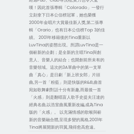
經過Pub、Club等洗禮,實力也令人驚
嘆！因此首張專輯「Colorado」一發行
立刻拿下日本公信榜冠軍，她也榮獲
2000年金唱片大賞最佳新人獎,第二張專
輯「Orario」也有日本公信榜Top 3的佳
績。 2001年移籍後的Tina重新以
LuvTina的姿態出現。所謂LuvTina是一
個嶄新的企劃；是全新的主唱Tina與創
意人、音樂人的結合；也開創前所未有的
音樂領域。這次的3A單曲中的第一支單
曲「真心」是日劇「新上班女郎」片頭
曲,另一首「粉藍」則是快版的R&B,曲首
宛如歌舞劇對話十分有新趣,而最後一首
「火感」則是翻唱盲人歌手史提夫汪達的
經典名曲,以浩室曲風重新改編,成為Tina
版的「火感」。 以充滿情感的歌喉與嶄
新的音樂融合體,呈現多變的風格,2001年
Tina將展開新的羽翼,飛得愈高愈遠。