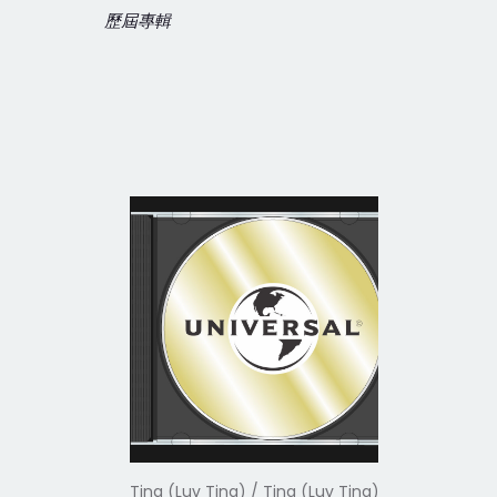
歷屆專輯
Tina (Luv Tina) / Tina (Luv Tina)
Tina (Luv 