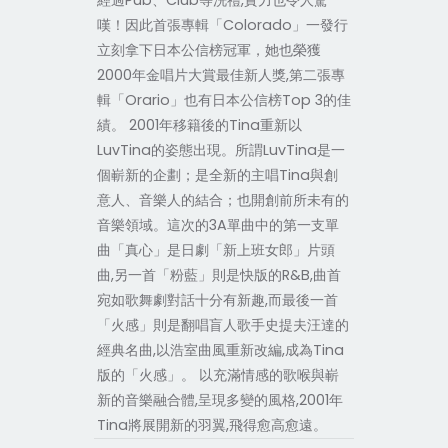
經過Pub、Club等洗禮,實力也令人驚
嘆！因此首張專輯「Colorado」一發行
立刻拿下日本公信榜冠軍，她也榮獲
2000年金唱片大賞最佳新人獎,第二張專
輯「Orario」也有日本公信榜Top 3的佳
績。 2001年移籍後的Tina重新以
LuvTina的姿態出現。所謂LuvTina是一
個嶄新的企劃；是全新的主唱Tina與創
意人、音樂人的結合；也開創前所未有的
音樂領域。這次的3A單曲中的第一支單
曲「真心」是日劇「新上班女郎」片頭
曲,另一首「粉藍」則是快版的R&B,曲首
宛如歌舞劇對話十分有新趣,而最後一首
「火感」則是翻唱盲人歌手史提夫汪達的
經典名曲,以浩室曲風重新改編,成為Tina
版的「火感」。 以充滿情感的歌喉與嶄
新的音樂融合體,呈現多變的風格,2001年
Tina將展開新的羽翼,飛得愈高愈遠。