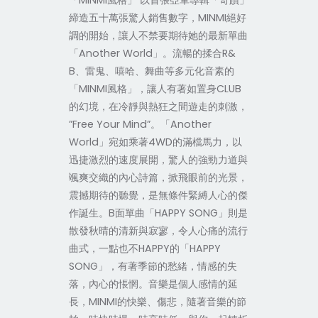
「MINMI風格」 以首張亞軍專輯「奇蹟」
締造五十萬張驚人銷售數字，MINMI絕好
調的開始，讓人不禁要期待她的最新單曲
「Another World」。流暢的揉合R&
B、雷鬼、嘻哈、舞曲等多元化音素的
「MINMI風格」，讓人有著如置身CLUB
的幻境，在冷靜與熱狂之間遊走的刺激，
”Free Your Mind”。「Another
World」宛如乘著4WD的滿檔馬力，以
迅捷激烈的速度展開，驚人的強勁力道與
颯爽交織的內心詩篇，掀飛眼前的光景，
震撼期待的聽覺，是無條件緊縛人心的傑
作誕生。B面單曲「HAPPY SONG」則是
散發秋晴的清新與寂寥，令人心痛的流行
曲式，一點也不HAPPY的「HAPPY
SONG」，有著季節的愁緒，情感的失
落，內心的悵惘。音樂是個人感情的延
長，MINMI的快樂、傷悲，隨著音樂的節