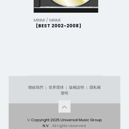
MINMI / MINMI
MINMI / M
【BEST 2002-2008】
【Natur
聯絡我們
｜
世界環球
｜
版權說明
｜
隱私權
聲明
©
Copyright 2025 Universal Music Group
N.V.
. All rights reserved.