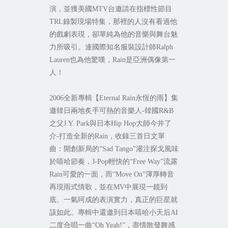
演，並獲美國
MTV
台邀請在指標性節目
TRL
錄製現場特集，那裡的人沒有看過他
的戲劇表現，卻單純為他的音樂與舞台魅
力所吸引。連
國際知名服裝設計師
Ralph
Lauren
也為他驚嘆，
Rain
是亞洲偶像第一
人！
2006
全新專輯【
Eternal Rain
永恆的雨】集
邀韓日兩地炙手可熱的音樂人
-
韓國
R&B
之父
J.Y. Park
與日本
Hip Hop
大師今井了
介
-
打造全新的
Rain
，收錄三首日文單
曲：開創新局的
“Sad Tango”
灌注探戈風味
於嘻哈節奏，
J-Pop
輕快的
“Free Way”
流露
Rain
可愛的一面，而
“Move On”
渾厚轉音
再現雨式情歌，並在
MV
中展現一鏡到
底、一氣呵成的表演實力，真正的巨星就
該如此。專輯中還邀到日本嘻哈小天后
AI
二度合唱一曲
“Oh Yeah!”
，盡情散發舞感