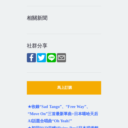
相關新聞
社群分享
馬上訂購
★
收錄
“Sad Tango”
、
“Free Way”
、
“Move On”
三首最新單曲
+
日本嘻哈天后
AI
話題合唱曲
“Oh Yeah!”