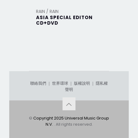
RAIN / RAIN
RAIN / RAI
ASIA SPECIAL EDITON
【永恆的
CD+DVD
聯絡我們
｜
世界環球
｜
版權說明
｜
隱私權
聲明
©
Copyright 2025 Universal Music Group
N.V.
. All rights reserved.