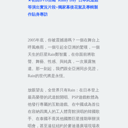
★
初回
DVD
目睹
“Rainy Day”
日本武道館
等演出實況片段
+
獨家幕後花絮及專輯製
作貼身專訪
2005
年底，你被震撼過嗎？一個在舞台上
呼風喚雨，一個引起全亞洲的驚嘆，一個
天生的巨星
Rain
鄭智薰，在你面前將歌
聲、舞藝、性感、與純真，一次展露無
遺。那一刻起，我們跟全亞洲同步見證
，
Rain
的世代將是永恆。
放眼望去，全世界只有
Rain
：在日本登上
最高榮譽的武道館開唱、
PSP
遊戲軟體為
他發行專屬的互動遊戲、在中國成為首位
在容納四萬人的工人體育館演唱的韓國歌
手、在泰國不畏其他國際巨星撞期舉辦演
唱會，甚至遠征紐約於麥迪遜廣場現場表