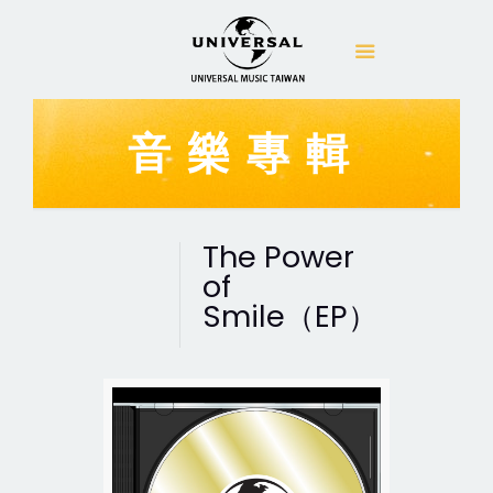
音樂專輯
The Power
of
Smile（EP）