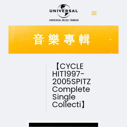
音樂專輯
【CYCLE
HIT1997-
2005SPITZ
Complete
Single
Collecti】